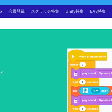
p
会員登録
スクラッチ特集
Unity特集
EV3特集
ィ